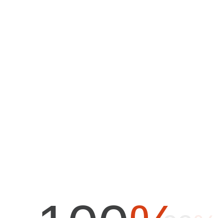
H
O
M
E
A
B
O
U
T
U
S
T