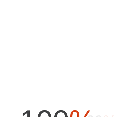
H
O
M
E
A
B
O
U
T
U
S
T