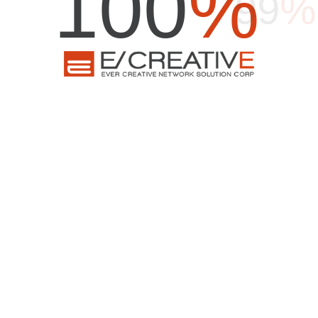
100
%