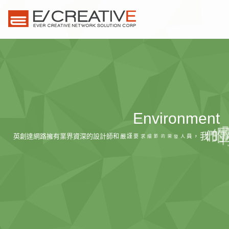
Environment
並
英
創
達
網
路
擁
有
業
界
資
深
的
設
計
師
和
嚴
謹
要
求
細
節
的
開
發
人
員
，
我
們
的
團