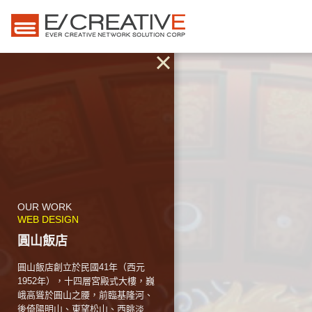
OUR WORK
WEB DESIGN
圓山飯店
圓山飯店創立於民國41年（西元
1952年），十四層宮殿式大樓，巍
峨高聳於圓山之腰，前臨基隆河、
後倚陽明山、東望松山、西眺淡