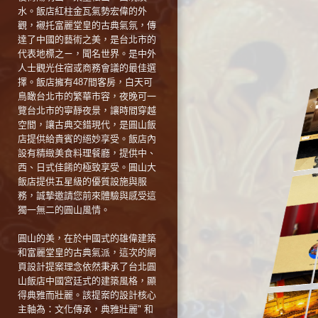
水。飯店紅柱金瓦氣勢宏偉的外
觀，襯托富麗堂皇的古典氣氛，傳
達了中國的藝術之美，是台北市的
代表地標之ㄧ，聞名世界。是中外
人士觀光住宿或商務會議的最佳選
擇。飯店擁有487間客房，白天可
鳥瞰台北市的繁華市容，夜晚可一
覽台北市的寧靜夜景，讓時間穿越
空間，讓古典交錯現代，是圓山飯
店提供給貴賓的絕妙享受。飯店內
設有精緻美食料理餐廳，提供中、
西、日式佳餚的極致享受。圓山大
飯店提供五星級的優質設施與服
務，誠摯邀請您前來體驗與感受這
獨一無二的圓山風情。
圓山的美，在於中國式的雄偉建築
和富麗堂皇的古典氣派，這次的網
頁設計提案理念依然秉承了台北圓
山飯店中國宮廷式的建築風格，顯
得典雅而壯麗。該提案的設計核心
主軸為：文化傳承，典雅壯麗" 和