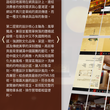
諧相容地展現在網頁設計上，連結
消費者的使用需求與心靈渴望，讓
網站不再只是單純的資訊傳達，而
是一種文化傳承與品味的象徵。
第二提案的設計核心主軸為：風華
獨具，兼容並蓄簡單俐落的體積感
線條，在復古中又不失國際時尚
感，強調對文化品味、家庭、現代
感及傳統美學的深刻體驗。再前導
頁面背景鋪滿中國圖騰的壓花，營
造中國文化的典雅。內頁採用國際
化大器風格，簡潔區塊設計。洗練
簡約的時尚設計感，讓人印象深
刻。呼應設計主軸的設計風向，中
西兼容。結合網頁最新的HTML5技
術，全版面大器的設計，符合各種
瀏覽器的解析度呈。並搭配完整的
購物車系統，操作管理都相當便
利。